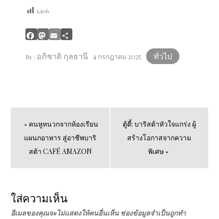
1,106
Facebook
Mastodon
Email
Share
อภิชาติ กุลธานี
ทั่วไป
4 กรกฎาคม 2025
By :
แนะแนว
คนหูหนวกจากห้องเรียน
ตู้ตี้: บาริสต้าหัวใจแกร่ง ผู้
แผนกอาหาร สู่อาชีพบาริ
สร้างโอกาสจากความ
เรื่อง
สต้า CAFÉ AMAZON
พิเศษ
ใส่ความเห็น
อีเมลของคุณจะไม่แสดงให้คนอื่นเห็น
ช่องข้อมูลจำเป็นถูกทำ